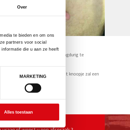
Over
 media te bieden en om ons
ze partners voor social
nformatie die u aan ze heeft
n efficiënte manier om een spier langdurig te
tie van de spier verbeteren.
zorgen. Bij het aanprikken van dit knoopje zal een
MARKETING
t en soepelheid).
Alles toestaan
 vraag of wenst u een afspraak ?