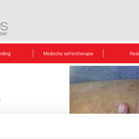
edling
Medische oefentherapie
Red
: