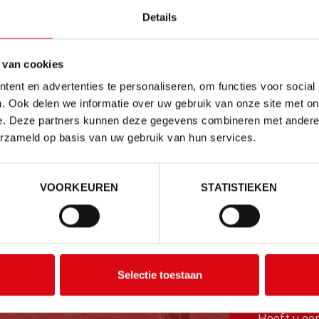
Details
 van cookies
ent en advertenties te personaliseren, om functies voor social
. Ook delen we informatie over uw gebruik van onze site met on
e. Deze partners kunnen deze gegevens combineren met andere i
r sterk in opmars is in binnen de kinesitherapie. Het is een snelle e
erzameld op basis van uw gebruik van hun services.
rikken met een zeer dunnen naald zal de spier ontspannen en de func
het onderzoek bepalen welke spierknoopjes voor de klachten kunnen 
VOORKEUREN
STATISTIEKEN
 Daarna ontspant de spier langdurig en herstelt de functie (krach
dryneedling.nl
Selectie toestaan
Heeft u een